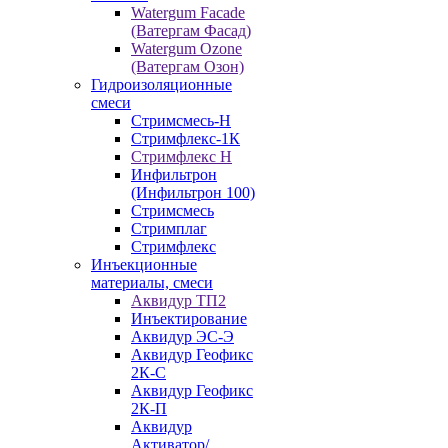
Watergum Facade
(Ватергам Фасад)
Watergum Ozone
(Ватергам Озон)
Гидроизоляционные
смеси
Стримсмесь-Н
Стримфлекс-1К
Стримфлекс Н
Инфильтрон
(Инфильтрон 100)
Стримсмесь
Стримплаг
Стримфлекс
Инъекционные
материалы, смеси
Аквидур ТП2
Инъектирование
Аквидур ЭС-Э
Аквидур Геофикс
2К-С
Аквидур Геофикс
2К-П
Аквидур
Активатор/