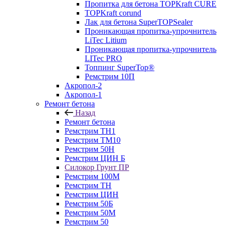
Пропитка для бетона TOPKraft CURE
TOPKraft corund
Лак для бетона SuperTOPSealer
Проникающая пропитка-упрочнитель
LiTec Litium
Проникающая пропитка-упрочнитель
LITec PRO
Топпинг SuperTop®
Ремстрим 10П
Акропол-2
Акропол-1
Ремонт бетона
Назад
Ремонт бетона
Ремстрим ТН1
Ремстрим ТМ10
Ремстрим 50Н
Ремстрим ЦИН Б
Силокор Грунт ПР
Ремстрим 100М
Ремстрим ТН
Ремстрим ЦИН
Ремстрим 50Б
Ремстрим 50М
Ремстрим 50