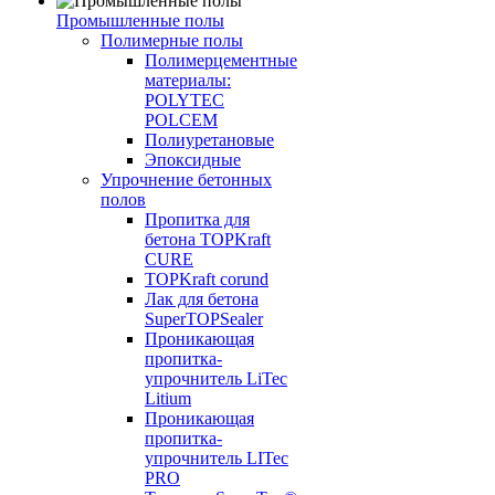
Промышленные полы
Полимерные полы
Полимерцементные
материалы:
POLYTEC
POLCEM
Полиуретановые
Эпоксидные
Упрочнение бетонных
полов
Пропитка для
бетона TOPKraft
CURE
TOPKraft corund
Лак для бетона
SuperTOPSealer
Проникающая
пропитка-
упрочнитель LiTec
Litium
Проникающая
пропитка-
упрочнитель LITec
PRO