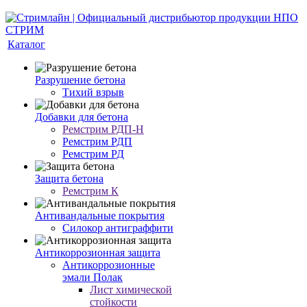
Каталог
Разрушение бетона
Тихий взрыв
Добавки для бетона
Ремстрим РДП-Н
Ремстрим РДП
Ремстрим РД
Защита бетона
Ремстрим К
Антивандальные покрытия
Cилокор антиграффити
Антикоррозионная защита
Антикоррозионные
эмали Полак
Лист химической
стойкости