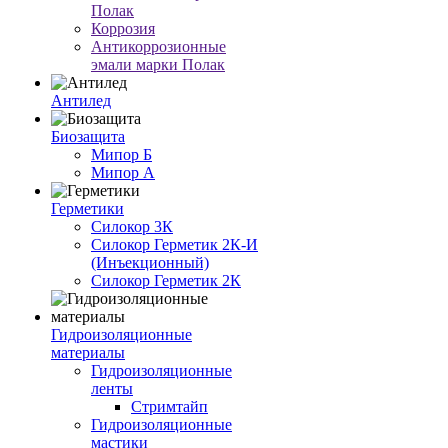
Полак
Коррозия
Антикоррозионные
эмали марки Полак
Антилед
Биозащита
Мипор Б
Мипор А
Герметики
Силокор 3К
Силокор Герметик 2К-И
(Инъекционный)
Силокор Герметик 2К
Гидроизоляционные
материалы
Гидроизоляционные
ленты
Стримтайп
Гидроизоляционные
мастики