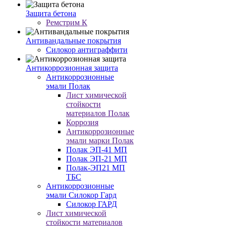
Защита бетона
Ремстрим К
Антивандальные покрытия
Cилокор антиграффити
Антикоррозионная защита
Антикоррозионные
эмали Полак
Лист химической
стойкости
материалов Полак
Коррозия
Антикоррозионные
эмали марки Полак
Полак ЭП-41 МП
Полак ЭП-21 МП
Полак-ЭП21 МП
ТБС
Антикоррозионные
эмали Силокор Гард
Силокор ГАРД
Лист химической
стойкости материалов