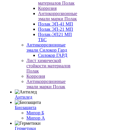
материалов Полак
Коррозия
Антикоррозионные
эмали марки Полак
Полак ЭП-41 МП
Полак ЭП-21 МП
Полак-ЭП21 МП
ТБС
Антикоррозионные
эмали Силокор Гард
Силокор ГАРД
Лист химической
стойкости материалов
Полак
Коррозия
Антикоррозионные
эмали марки Полак
Антилед
Биозащита
Мипор Б
Мипор А
Герметики