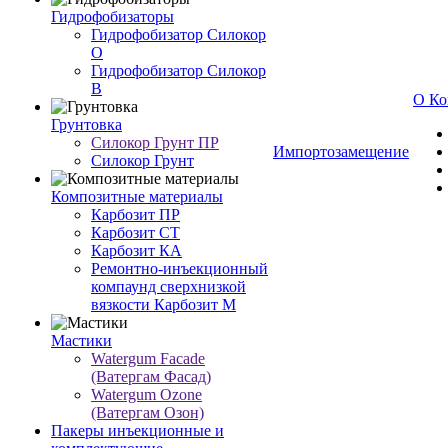
Гидрофобизаторы
Гидрофобизатор Силокор
О
Гидрофобизатор Силокор
В
О Ко
Грунтовка
Силокор Грунт ПР
Импортозамещение
Силокор Грунт
Композитные материалы
Карбозит ПР
Карбозит СТ
Карбозит КА
Ремонтно-инъекционный
компаунд сверхнизкой
вязкости Карбозит М
Мастики
Watergum Facade
(Ватергам Фасад)
Watergum Ozone
(Ватергам Озон)
Пакеры инъекционные и