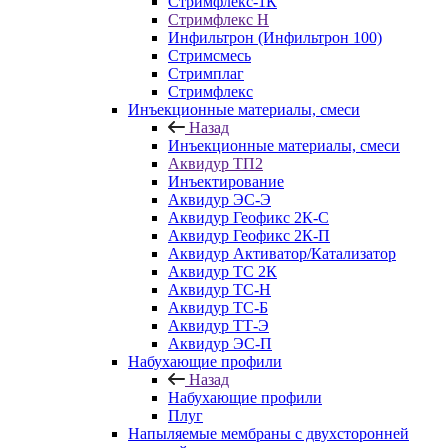
Стримфлекс-1К
Стримфлекс Н
Инфильтрон (Инфильтрон 100)
Стримсмесь
Стримплаг
Стримфлекс
Инъекционные материалы, смеси
Назад
Инъекционные материалы, смеси
Аквидур ТП2
Инъектирование
Аквидур ЭС-Э
Аквидур Геофикс 2К-С
Аквидур Геофикс 2К-П
Аквидур Активатор/Катализатор
Аквидур ТС 2К
Аквидур ТС-Н
Аквидур ТС-Б
Аквидур ТТ-Э
Аквидур ЭС-П
Набухающие профили
Назад
Набухающие профили
Плуг
Напыляемые мембраны с двухсторонней