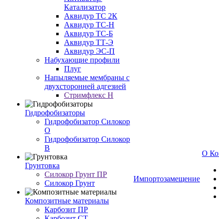
Катализатор
Аквидур ТС 2К
Аквидур ТС-Н
Аквидур ТС-Б
Аквидур ТТ-Э
Аквидур ЭС-П
Набухающие профили
Плуг
Напыляемые мембраны с
двухсторонней адгезией
Стримфлекс Н
Гидрофобизаторы
Гидрофобизатор Силокор
О
Гидрофобизатор Силокор
В
О Ко
Грунтовка
Силокор Грунт ПР
Импортозамещение
Силокор Грунт
Композитные материалы
Карбозит ПР
Карбозит СТ