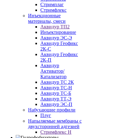
Стримплаг
Стримфлекс
Инъекционные
материалы, смеси
Аквидур ТП2
Инъектирование
Аквидур ЭС-Э
Аквидур Геофикс
2К-С
Аквидур Геофикс
2К-П
Аквидур
Активатор/
Катализатор
Аквидур ТС 2К
Аквидур ТС-Н
Аквидур ТС-Б
Аквидур ТТ-Э
Аквидур ЭС-П
Набухающие профили
Плуг
Напыляемые мембраны с
двухсторонней адгезией
Стримфлекс Н