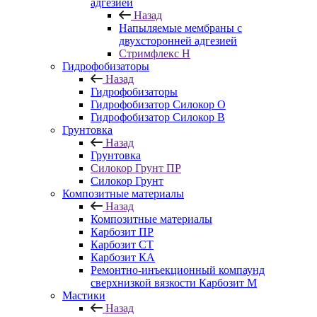
адгезией
Назад
Напыляемые мембраны с
двухсторонней адгезией
Стримфлекс Н
Гидрофобизаторы
Назад
Гидрофобизаторы
Гидрофобизатор Силокор О
Гидрофобизатор Силокор В
Грунтовка
Назад
Грунтовка
Силокор Грунт ПР
Силокор Грунт
Композитные материалы
Назад
Композитные материалы
Карбозит ПР
Карбозит СТ
Карбозит КА
Ремонтно-инъекционный компаунд
сверхнизкой вязкости Карбозит М
Мастики
Назад