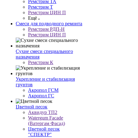
Ремстрим ТА
Ремстрим Т
Ремстрим ЦИН П
Ещё
Смеси для подводного ремонта
Ремстрим РДП-Н
Ремстрим ЦИН П
Сухие смеси специального
назначения
Ремстрим К
Укрепление и стабилизация
грунтов
Акропол ГСМ
Акропол ГС
Цветной песок
Аквидур ТП2
Watergum Facade
(Ватергам Фасад)
Цветной песок
"СПЕКТР"