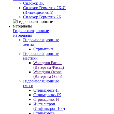
Силокор 3К
Силокор Герметик 2К-И
(Инъекционный)
Силокор Герметик 2К
Гидроизоляционные
материалы
Гидроизоляционные
ленты
Стримтайп
Гидроизоляционные
мастики
Watergum Facade
(Ватергам Фасад)
Watergum Ozone
(Ватергам Озон)
Гидроизоляционные
смеси
Стримсмесь-Н
Стримфлекс-1К
Стримфлекс Н
Инфильтрон
(Инфильтрон 100)
Стримсмесь