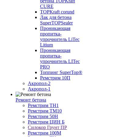
бетона TOPKraft
CURE
TOPKraft corund
Лак для бетона
SuperTOPSealer
Проникающая
пропитка-
упрочнитель LiTec
Litium
Проникающая
пропитка-
упрочнитель LITec
PRO
Топпинг SuperTop®
Ремстрим 10П
Акропол-2
Акропол-1
Ремонт бетона
Ремстрим ТН1
Ремстрим ТМ10
Ремстрим 50Н
Ремстрим ЦИН Б
Силокор Грунт ПР
Ремстрим 100М