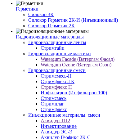
Герметики
Силокор 3К
Силокор Герметик 2К-И (Инъекционный)
Силокор Герметик 2К
Гидроизоляционные материалы
Гидроизоляционные ленты
Стримтайп
Гидроизоляционные мастики
Watergum Facade (Ватергам Фасад)
Watergum Ozone (Ватергам Озон)
Гидроизоляционные смеси
Стримсмесь-Н
Стримфлекс-1К
Стримфлекс Н
Инфильтрон (Инфильтрон 100)
Стримсмесь
Стримплаг
Стримфлекс
Инъекционные материалы, смеси
Аквидур ТП2
Инъектирование
Аквидур ЭС-Э
Аквидур Геофикс 2К-С