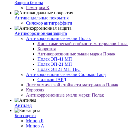
Защита бетона
Ремстрим К
Антивандальные покрытия
Cилокор антиграффити
Антикоррозионная защита
Антикоррозионные эмали Полак
Лист химической стойкости материалов Пола
Коррозия
Антикоррозионные эмали марки Полак
Полак ЭП-41 МП
Полак ЭП-21 МП
Полак-ЭП21 МП ТБС
Антикоррозионные эмали Силокор Гард
Силокор ГАРД
Лист химической стойкости материалов Полак
Коррозия
Антикоррозионные эмали марки Полак
Антилед
Биозащита
Мипор Б
Мипор А