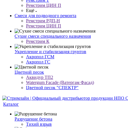
Ремстрим Т
Ремстрим ЦИН П
Ещё
Смеси для подводного ремонта
Ремстрим РДП-Н
Ремстрим ЦИН П
Сухие смеси специального назначения
Ремстрим К
Укрепление и стабилизация грунтов
Акропол ГСМ
Акропол ГС
Цветной песок
Аквидур ТП2
Watergum Facade (Ватергам Фасад)
Цветной песок "СПЕКТР"
Каталог
Разрушение бетона
Тихий взрыв