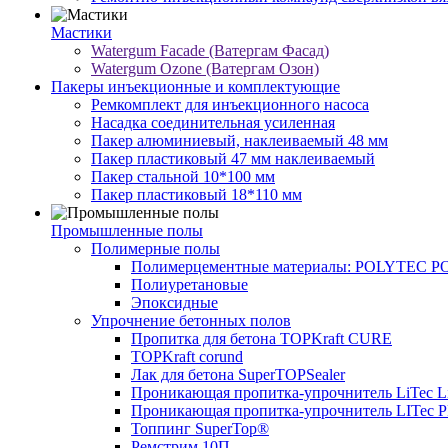
Мастики
Watergum Facade (Ватергам Фасад)
Watergum Ozone (Ватергам Озон)
Пакеры инъекционные и комплектующие
Ремкомплект для инъекционного насоса
Насадка соединительная усиленная
Пакер алюминиевый, наклеиваемый 48 мм
Пакер пластиковый 47 мм наклеиваемый
Пакер стальной 10*100 мм
Пакер пластиковый 18*110 мм
Промышленные полы
Полимерные полы
Полимерцементные материалы: POLYTEC 
Полиуретановые
Эпоксидные
Упрочнение бетонных полов
Пропитка для бетона TOPKraft CURE
TOPKraft corund
Лак для бетона SuperTOPSealer
Проникающая пропитка-упрочнитель LiTec L
Проникающая пропитка-упрочнитель LITec 
Топпинг SuperTop®
Ремстрим 10П