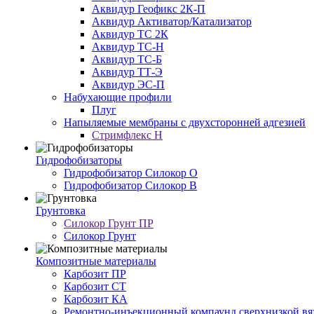
Аквидур Геофикс 2К-П
Аквидур Активатор/Катализатор
Аквидур ТС 2К
Аквидур ТС-Н
Аквидур ТС-Б
Аквидур ТТ-Э
Аквидур ЭС-П
Набухающие профили
Плуг
Напыляемые мембраны с двухсторонней адгезией
Стримфлекс Н
Гидрофобизаторы
Гидрофобизатор Силокор О
Гидрофобизатор Силокор В
Грунтовка
Силокор Грунт ПР
Силокор Грунт
Композитные материалы
Карбозит ПР
Карбозит СТ
Карбозит КА
Ремонтно-инъекционный компаунд сверхнизкой вя